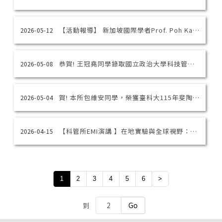
【活動報導】 新加坡國際學者Prof. Poh Kam Wong來訪 深化學生全球創新創業視野
2026-05-12
恭賀! 王冠堯同學錄取國立政治大學科技管理與智慧財產研究所博士班，榮獲正取第二名！
2026-05-08
賀! 本所包維安同學，榮獲臺科大115年斐陶斐榮譽會員
2026-05-04
【科管所EMI演講 】在地實驗與全球視野：工藝烈酒的永續經營與跨界創新 -04/16@TR-212
2026-04-15
1
2
3
4
5
6
>
Go
到