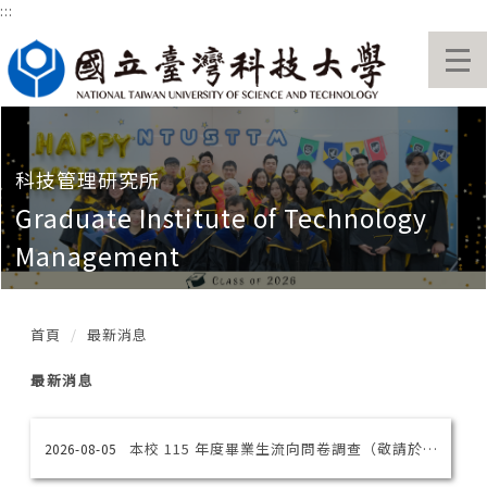
:::
跳
到
主
要
內
容
區
科技管理研究所
Graduate Institute of Technology
Management
首頁
最新消息
最新消息
本校 115 年度畢業生流向問卷調查（敬請於11月02日前撥冗填答）
2026-08-05