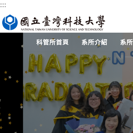
:::
跳
到
主
要
科管所首頁
系所介紹
系所
內
容
區