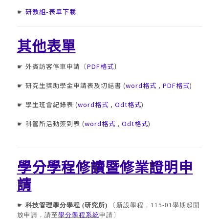
研教組-表單下載
☛
其他表單
外賓訪客停車申請〔
PDF格式
〕
☛
研究生獎助學金申請表及切結書 (
word格式
,
PDF格式
)
☛
學生班會紀錄表 (
word格式
,
Odt格式
)
☛
科管所活動簽到表 (
word格式
,
Odt格式
)
☛
學分學程修讀暨修業證明申
請
☛
科技管理學分學程 (
研究所
)
〔新設學程，115-01學期起開
放申請，請至
學分學程系統
申請〕