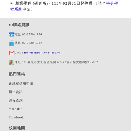
☛
創業學程 (研究所) - 115年02月01日起停辦
〔請至
學分學
程系統
申請〕
:::
聯絡資訊
電話 02-2730-1134
傳真 02-2730-3712
E-mail
tmoffice@mail.ntust.edu.tw
地址 106臺北市大安區基隆路四段43號研揚大樓8樓TR-832
熱門連結
會議室借用申請
招生資訊
課程查詢
Moodle
Facebook
校園地圖