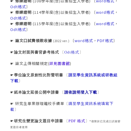
修課證明
(108學年度(含)以後招生入學者) 〔
word格式
，
☛
Odt格式
〕
修課證明
(114學年度(含)以後招生入學者) 〔
word格式
，
☛
Odt格式
〕
修課證明
(115學年度(含)以後招生入學者) 〔
word格式
，
☛
Odt格式
〕
論文口試費領款收據
〔
word格式
，
PDF格式
〕
☛
(2022 ver.)
☛
論文封面與書背參考格式
〔
Odt格式
〕
論文上傳相關規定(
詳見圖書館
)
☛
☛
學位論文原創性比對聲明書
〔
請至學生資訊系統
或
研教組
下載
〕
☛
紙本論文延後公開申請書
〔
請依說明登入下載
〕
研究生畢業辦理離校手續單
請至學生資訊系統填寫下
☛
〔
載
〕
☛
研究生變更論文題目申請書
〔
PDF 格式
〕
*僅限於已完成口試後變
更題目者使用