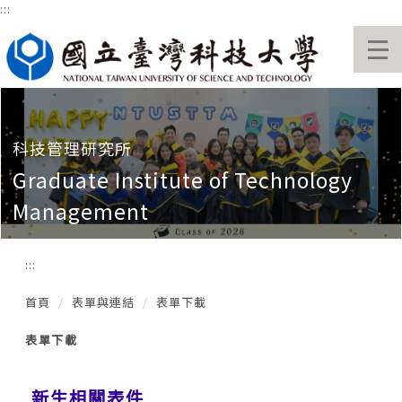
:::
跳
到
主
要
內
容
區
科技管理研究所
Graduate Institute of Technology
Management
:::
首頁
表單與連結
表單下載
表單下載
新生相關表件